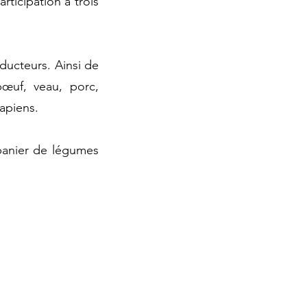
rticipation à trois
ducteurs. Ainsi de
bœuf, veau, porc,
mapiens.
 panier de légumes