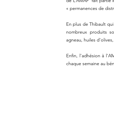
de L’AMAP fait partie i
« permanences de distr
En plus de Thibault qu
nombreux produits son
agneau, huiles d'olives,
Enfin, l'adhésion à l'
chaque semaine au bénéfi